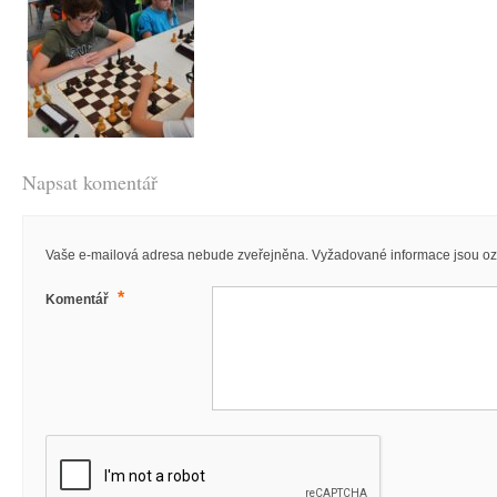
2010/11 – Béčko
2013/14 – Céčko & Déčko
2012/13 – Déčko & Éčko
2009/10 – Áčko & Béčko
2012/13 – Céčko
2011/12 – Déčko
2008/09 – Áčko
2011/12 – Béčko & Céčko
2010/11 – Déčko
2010/11 – Céčko
2009/10 – Déčko
2009/10 – Céčko
2008/09 – Béčko & Céčko
Napsat komentář
Vaše e-mailová adresa nebude zveřejněna.
Vyžadované informace jsou o
*
Komentář