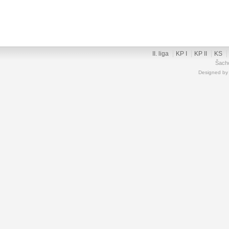
II. liga
KP I
KP II
KS
Šacho
Designed b