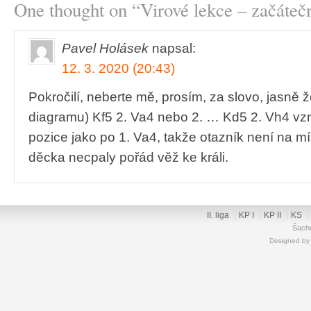
One thought on “
Virové lekce – začátečn
Pavel Holásek
napsal:
12. 3. 2020 (20:43)
Pokročilí, neberte mě, prosím, za slovo, jasně ž
diagramu) Kf5 2. Va4 nebo 2. … Kd5 2. Vh4 vzn
pozice jako po 1. Va4, takže otazník není na mís
děcka necpaly pořád věž ke králi.
II. liga
KP I
KP II
KS
Šacho
Designed b