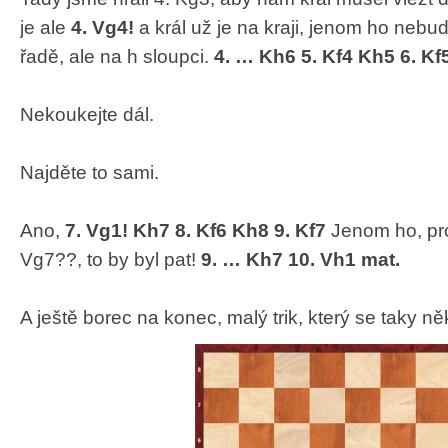
je ale
4. Vg4!
a král už je na kraji, jenom ho nebu
řadě, ale na h sloupci.
4. … Kh6 5. Kf4 Kh5 6. K
Nekoukejte dál.
Najděte to sami.
Ano,
7. Vg1!
Kh7 8. Kf6 Kh8 9. Kf7
Jenom ho, pr
Vg7??, to by byl pat!
9. … Kh7 10. Vh1 mat.
A ještě borec na konec, malý trik, který se taky ně