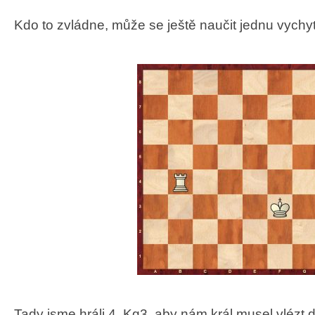
Kdo to zvládne, může se ještě naučit jednu vychy
Tady jsme hráli 4. Kg3, aby nám král musel vlézt d