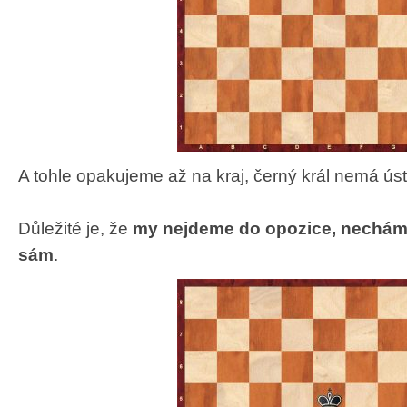
A tohle opakujeme až na kraj, černý král nemá ús
Důležité je, že
my nejdeme do opozice, necháme 
sám
.