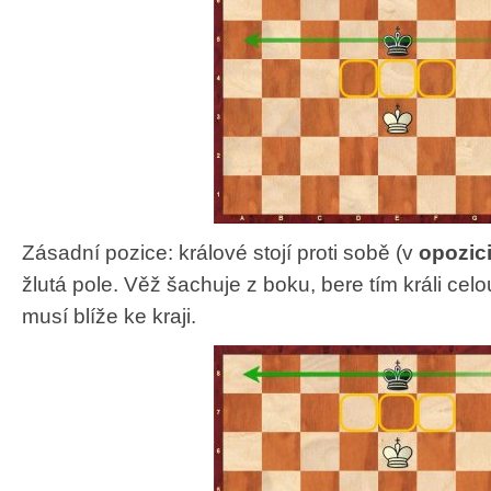
2010/11 – Béčko
2013/14 – Céčko & Déčko
2012/13 – Déčko & Éčko
2009/10 – Áčko & Béčko
2012/13 – Céčko
2011/12 – Déčko
2008/09 – Áčko
2011/12 – Béčko & Céčko
2010/11 – Déčko
2010/11 – Céčko
2009/10 – Déčko
2009/10 – Céčko
2008/09 – Béčko & Céčko
Zásadní pozice: králové stojí proti sobě (v
opozic
žlutá pole. Věž šachuje z boku, bere tím králi celo
musí blíže ke kraji.