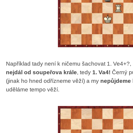
Například tady není k ničemu šachovat 1. Ve4+?,
nejdál od soupeřova krále
, tedy
1. Va4!
Černý pů
(jinak ho hned odřízneme věží) a my
nepůjdeme 
uděláme tempo věží.