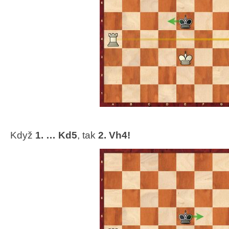
Když
1. … Kd5
, tak
2. Vh4!