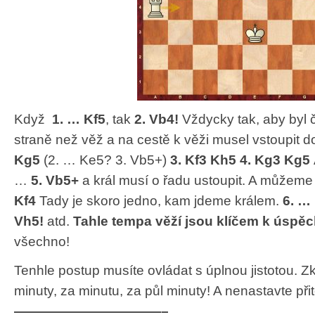
Když
1. … Kf5
, tak
2. Vb4!
Vždycky tak, aby byl 
straně než věž a na cestě k věži musel vstoupit d
Kg5
(2. … Ke5? 3. Vb5+)
3. Kf3 Kh5 4. Kg3 Kg5
…
5. Vb5+
a král musí o řadu ustoupit. A můžem
Kf4
Tady je skoro jedno, kam jdeme králem.
6. …
Vh5!
atd.
Tahle tempa věží jsou klíčem k úspěc
všechno!
Tenhle postup musíte ovládat s úplnou jistotou. Z
minuty, za minutu, za půl minuty! A nenastavte při
———————————–